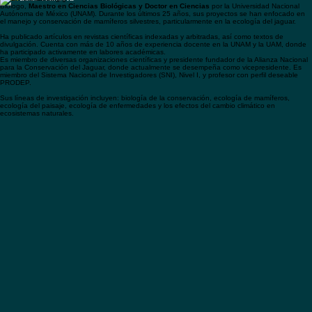
Campus Virtual
Heliot
Zarza Villanueva
Biólogo,
Maestro en Ciencias Biológicas y Doctor en Ciencias
por la Universidad Nacional
Autónoma de México (UNAM). Durante los últimos 25 años, sus proyectos se han enfocado en
el manejo y conservación de mamíferos silvestres, particularmente en la ecología del jaguar.
Ha publicado artículos en revistas científicas indexadas y arbitradas, así como textos de
divulgación. Cuenta con más de 10 años de experiencia docente en la UNAM y la UAM, donde
ha participado activamente en labores académicas.
Es miembro de diversas organizaciones científicas y presidente fundador de la Alianza Nacional
para la Conservación del Jaguar, donde actualmente se desempeña como vicepresidente. Es
miembro del Sistema Nacional de Investigadores (SNI), Nivel I, y profesor con perfil deseable
PRODEP.
Sus líneas de investigación incluyen: biología de la conservación, ecología de mamíferos,
ecología del paisaje, ecología de enfermedades y los efectos del cambio climático en
ecosistemas naturales.