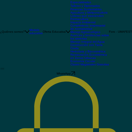
Maestrías
Especialidades
Talleres y Diplomados
Finanzas Sustentables
Apicultura y Meliponicultura
Líderes que trascienden
Permacultura
Impacto Ambiental
Cumplimiento empresarial
de normatividad
Modelo
¿Quiénes somos?
Oferta Educativa
Foro - UMAFEST
Manejo Agroecológico
educativo
Avances y tendencias sobre
los sistemas
Manejo Integral del Agua
Construcción con Tierra
Cruda
Herbolaria y Biocosmética
Restauración Ecosistémica
en Zonas Urbanas
Economía Circular
Clases Magistrales Gratuitas
WhatsApp