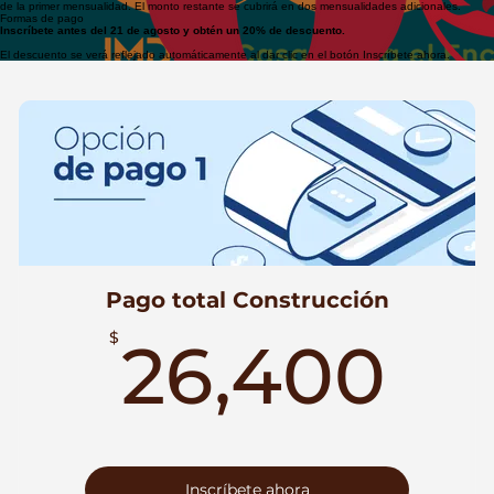
en el botón “Inscríbete ahora”
$26,400 pesos mexicanos
IVA incluido. Puedes pagarlo en 1 ó 3 mensualidades.
$21,120 pesos mexicanos,
20% de descuento
Válido hasta el 21 de agosto de 2026. IVA incluido. Puedes pagarlo en 1 ó 3 mensualidades.
Importante
En caso de elegir el pago en 3 mensualidades, el monto que te aparecerá será únicamente el
de la primer mensualidad. El monto restante se cubrirá en dos mensualidades adicionales.
Formas de pago
Inscríbete antes del 21 de agosto y obtén un 20% de descuento.
El descuento se verá reflejado automáticamente al dar clic en el botón Inscríbete ahora.
Pago total Construcción
26
$
26,400