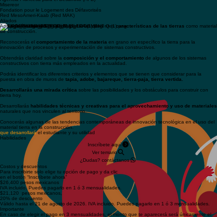
Ver temario
ALIANZAS COORDINACIÓN:
CEDES: Casas para el Encuentro y el Diálogo de Saberes AC, México
CRAterre: Centro Internacional de Construcción con Tierra, Francia
OTRAS ALIANZAS
Instituto Mexicano para el Desarrollo Comunitario (IMDEC) AC
Agencia Francesa para el Desarrollo (AFD)
Misereor
Fondation pour le Logement des Défavorisés
Red MesoAmeri-Kaab (Red MAK)
Aliados
Aprenderás a reconocer e interpretar las diferentes
características de las tierras
como material
de construcción.
Reconocerás el
comportamiento de la materia
en grano en específico la tierra para la
innovación de procesos y experimentación de sistemas constructivos.
Obtendrás claridad sobre la
composición y el comportamiento
de algunos de los sistemas
constructivos con tierra más empleados en la actualidad.
Podrás identificar los diferentes criterios y elementos que se tienen que considerar para la
puesta en obra de muros de
tapia, adobe, bajareque, tierra-paja, tierra vertida.
Desarrollarás una mirada crítica
sobre las posibilidades y los obstáculos para construir con
tierra hoy.
Desarrollarás
habilidades técnicas y creativas para el aprovechamiento y uso de materiales
naturales que nos vinculen al territorio.
Conocerás algunas de las tendencias contemporáneas de innovación tecnológica en el uso del
material tierra en la construcción.
que desarrollará
el estudiante y su utilidad
Habilidades
Inscríbete aquí
Ver temario
¿Dudas? contáctanos
Costos y descuentos
Para inscribirte solo elige tu opción de pago y da clic