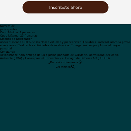
8,800
Inscríbete ahora
Número de
participantes
Cupo Mínimo: 9 personas
Cupo Máximo: 25 Personas
Criterios de acreditación
Asistir al menos a 80% de las clases virtuales y presenciales. Estudiar el material indicado previo
a las clases. Realizar las actividades de evaluación. Entregar en tiempo y forma el proyecto
personal.
Constancia
Al finalizar se hará entrega de un diploma por parte de CRAterre, Universidad del Medio
Ambiente (UMA) y Casas para el Encuentro y el Diálogo de Saberes AC (CEDES).
¿Dudas? contáctanos
Ver temario