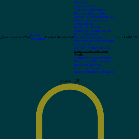
Maestrías
Especialidades
Talleres y Diplomados
Finanzas Sustentables
Apicultura y Meliponicultura
Líderes que trascienden
Permacultura
Impacto Ambiental
Cumplimiento empresarial
de normatividad
Modelo
¿Quiénes somos?
Oferta Educativa
Foro - UMAFEST
Manejo Agroecológico
educativo
Avances y tendencias sobre
los sistemas
Manejo Integral del Agua
Construcción con Tierra
Cruda
Herbolaria y Biocosmética
Restauración Ecosistémica
en Zonas Urbanas
Economía Circular
Clases Magistrales Gratuitas
WhatsApp