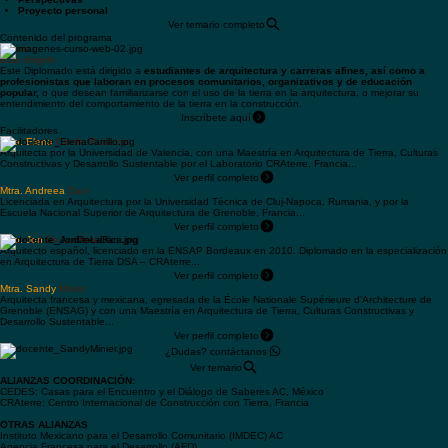
conocimientos previos.
-Abriremos espacios de reflexión y de recuperación metodológica que nos llevarán a teorizar
desde nuestras propias prácticas, valorando la inteligencia colectiva.
Arquitectura de tierra en el mundo
Técnicas y sistemas constructivos
Aplicación práctica
Perspectivas
Proyecto personal
Ver temario completo
Contenido del programa
A quién
está dirigido
Este Diplomado está dirigido a
estudiantes de arquitectura y carreras afines, así como a
profesionistas que laboran en procesos comunitarios, organizativos y de educación
popular,
o que desean familiarizarse con el uso de la tierra en la arquitectura, o mejorar su
entendimiento del comportamiento de la tierra en la construcción.
Inscríbete aquí
Facilitadores
Mtra. Elena
Carrillo Palacios
Arquitecta por la Universidad de Valencia, con una Maestría en Arquitectura de Tierra, Culturas
Constructivas y Desarrollo Sustentable por el Laboratorio CRAterre, Francia...
Ver perfil completo
Mtra. Andreea
Dani
Licenciada en Arquitectura por la Universidad Técnica de Cluj-Napoca, Rumania, y por la
Escuela Nacional Superior de Arquitectura de Grenoble, Francia...
Ver perfil completo
Mtro. Jon
De La Rica
Arquitecto español, licenciado en la ENSAP Bordeaux en 2010. Diplomado en la especialización
en Arquitectura de Tierra DSA – CRAterre...
Ver perfil completo
Mtra. Sandy
Minier
Arquitecta francesa y mexicana, egresada de la École Nationale Supérieure d'Architecture de
Grenoble (ENSAG) y con una Maestría en Arquitectura de Tierra, Culturas Constructivas y
Desarrollo Sustentable...
Ver perfil completo
¿Dudas? contáctanos