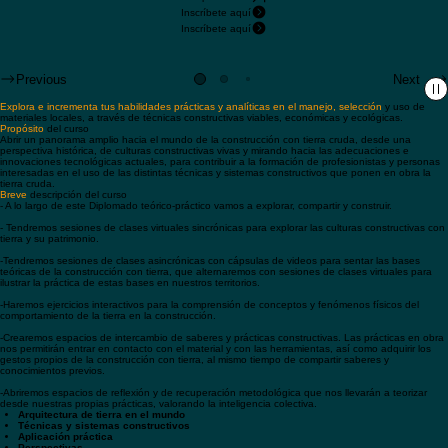
Campus Virtual
UMASIS
Contacto
Contacto
UMASIS
Campus Virtual
Inscríbete aquí
Regístrate aquí
Inscríbete aquí
Inscríbete aquí
Previous
Next
Explora e incrementa tus habilidades prácticas y analíticas en el manejo, selección
y uso de
materiales locales, a través de técnicas constructivas viables, económicas y ecológicas.
Propósito
del curso
Abrir un panorama amplio hacia el mundo de la construcción con tierra cruda, desde una
perspectiva histórica, de culturas constructivas vivas y mirando hacia las adecuaciones e
innovaciones tecnológicas actuales, para contribuir a la formación de profesionistas y personas
interesadas en el uso de las distintas técnicas y sistemas constructivos que ponen en obra la
tierra cruda.
Breve
descripción del curso
- A lo largo de este Diplomado teórico-práctico vamos a explorar, compartir y construir.
- Tendremos sesiones de clases virtuales sincrónicas para explorar las culturas constructivas con
tierra y su patrimonio.
-Tendremos sesiones de clases asincrónicas con cápsulas de videos para sentar las bases
teóricas de la construcción con tierra, que alternaremos con sesiones de clases virtuales para
ilustrar la práctica de estas bases en nuestros territorios.
-Haremos ejercicios interactivos para la comprensión de conceptos y fenómenos físicos del
comportamiento de la tierra en la construcción.
-Crearemos espacios de intercambio de saberes y prácticas constructivas. Las prácticas en obra
nos permitirán entrar en contacto con el material y con las herramientas, así como adquirir los
gestos propios de la construcción con tierra, al mismo tiempo de compartir saberes y