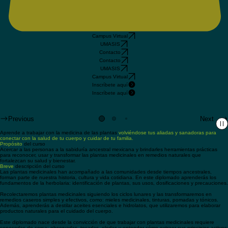
Campus Virtual
UMASIS
Contacto
Contacto
UMASIS
Campus Virtual
Inscríbete aquí
Regístrate aquí
Inscríbete aquí
Inscríbete aquí
Previous
Next
Aprende a trabajar con la medicina de las plantas
volviéndose tus aliadas y sanadoras para
conectar con la salud de tu cuerpo y cuidar de tu familia.
Propósito
del curso
Acercar a las personas a la sabiduría ancestral mexicana y brindarles herramientas prácticas
para reconocer, usar y transformar las plantas medicinales en remedios naturales que
fortalezcan su salud y bienestar.
Breve
descripción del curso
Las plantas medicinales han acompañado a las comunidades desde tiempos ancestrales,
forman parte de nuestra historia, cultura y vida cotidiana. En este diplomado aprenderás los
fundamentos de la herbolaria: identificación de plantas, sus usos, dosificaciones y precauciones.
Recolectaremos plantas medicinales siguiendo los ciclos lunares y las transformaremos en
remedios caseros simples y efectivos, como: mieles medicinales, tinturas, pomadas y tónicos.
Además, aprenderás a destilar aceites esenciales e hidrolatos, que utilizaremos para elaborar
productos naturales para el cuidado del cuerpo.