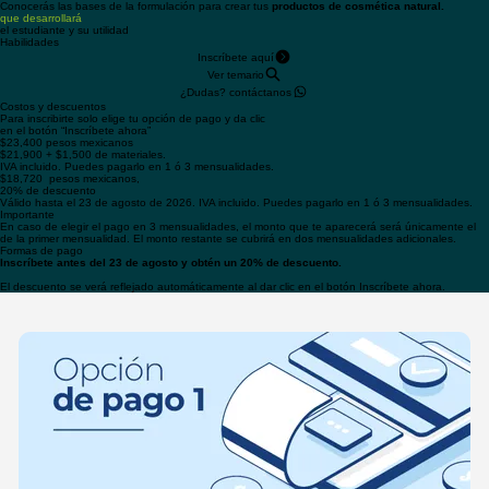
Descubrirás cómo transformar las plantas medicinales en
remedios herbolarios.
Conocerás las bases de la formulación para crear tus
productos de cosmética natural.
que desarrollará
el estudiante y su utilidad
Habilidades
Inscríbete aquí
Ver temario
¿Dudas? contáctanos
Costos y descuentos
Para inscribirte solo elige tu opción de pago y da clic
en el botón “Inscríbete ahora”
$23,400 pesos mexicanos
$21,900 + $1,500 de materiales.
IVA incluido. Puedes pagarlo en 1 ó 3 mensualidades.
$18,720 pesos mexicanos,
20% de descuento
Válido hasta el 23 de agosto de 2026. IVA incluido. Puedes pagarlo en 1 ó 3 mensualidades.
Importante
En caso de elegir el pago en 3 mensualidades, el monto que te aparecerá será únicamente el
de la primer mensualidad. El monto restante se cubrirá en dos mensualidades adicionales.
Formas de pago
Inscríbete antes del 23 de agosto y obtén un 20% de descuento.
El descuento se verá reflejado automáticamente al dar clic en el botón Inscríbete ahora.