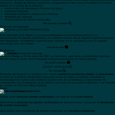
Este diplomado nace desde la convicción de que trabajar con plantas medicinales requiere
conocerlas de cerca: observarlas, tocarlas, olerlas y entender cómo extraer sus principios activos
más puros. Usarlas de manera consciente y respetuosa es clave para convertirlas en nuestras
aliadas en el camino de la sanación.
Introducción a la Herbolaria y Prácticas de Apoyo
Farmacias Vivientes
Herbolaria Sintrópica y Aplicaciones Prácticas
Herbolaria por sistemas
Procesamiento de Plantas medicinales
Ver temario completo
Contenido del programa
A quién
está dirigido
Este diplomado está dirigido a personas interesadas en la herbolaria mexicana, la
transformación de plantas medicinales y la cosmética natural. No se requiere experiencia previa,
solo disposición, sensibilidad y apertura para conectar con la naturaleza y con los saberes
ancestrales que nos habitan.
Inscríbete aquí
Facilitadores
María
Violante
Nació en Hidalgo el 22 de marzo de 1987, es herborista, agricultora y ecofeminista mexicana.
Decidió elegir el camino de la herbolaria mexicana para llevarlo de forma digerible...
Ver perfil completo
¿Dudas? contáctanos
Ver temario
Remedios del Bosque es cosmética viva, hecha
realidad en productos limpios y conscientes.
A través de las plantas medicinales, buscamos sanar el cuerpo y el espíritu, honrando la
biodiversidad de nuestro país mediante la protección de ecosistemas, la regeneración de
comunidades y la recuperación de la sabiduría ancestral de los pueblos originarios. Fue fundada
en octubre de 2012 por María Violante.
Aliado
Identificarás
plantas medicinales.
Sabrás cómo
cosechar plantas medicinales
con base en los
ciclos lunares.
Aprenderás a
procesar las plantas medicinales
de distintas formas, incluyendo la
destilación
de aceites esenciales.