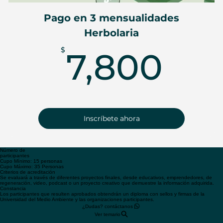
Pago en 3 mensualidades
Herbolaria
7,8
$
7,800
Inscríbete ahora
Número de
participantes
Cupo Mínimo: 15 personas
Cupo Máximo: 35 Personas
Criterios de acreditación
Se evaluará a través de diferentes proyectos finales, desde educativos, emprendedores, de
regeneración, video, podcast o un proyecto creativo que demuestre la información adquirida.
Constancia
Los participantes que resulten aprobados obtendrán un diploma con sellos y firmas de la
Universidad del Medio Ambiente y las organizaciones participantes.
¿Dudas? contáctanos