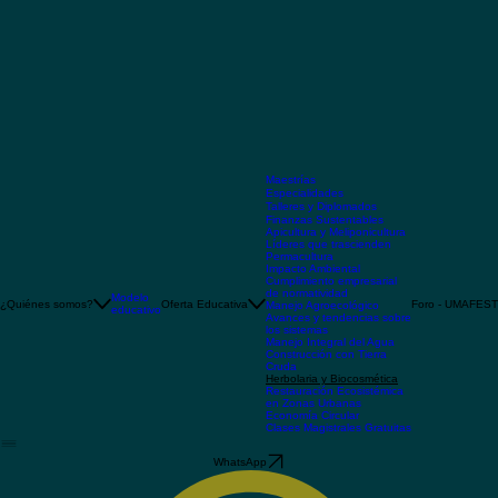
Maestrías
Especialidades
Talleres y Diplomados
Finanzas Sustentables
Apicultura y Meliponicultura
Líderes que trascienden
Permacultura
Impacto Ambiental
Cumplimiento empresarial
de normatividad
Modelo
¿Quiénes somos?
Oferta Educativa
Foro - UMAFEST
Manejo Agroecológico
educativo
Avances y tendencias sobre
los sistemas
Manejo Integral del Agua
Construcción con Tierra
Cruda
Herbolaria y Biocosmética
Restauración Ecosistémica
en Zonas Urbanas
Economía Circular
Clases Magistrales Gratuitas
WhatsApp