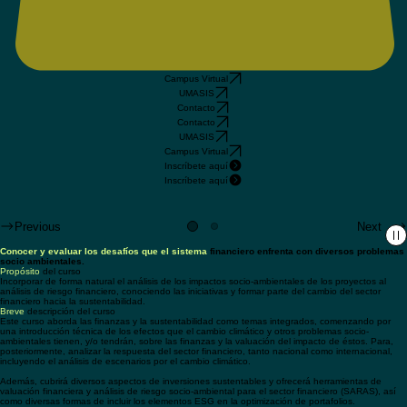
Campus Virtual
UMASIS
Contacto
Contacto
UMASIS
Campus Virtual
Inscríbete aquí
Inscríbete aquí
Inscríbete aquí
Previous
Next
Conocer y evaluar los desafíos que el sistema
financiero enfrenta con diversos problemas
socio ambientales.
Propósito
del curso
Incorporar de forma natural el análisis de los impactos socio-ambientales de los proyectos al
análisis de riesgo financiero, conociendo las iniciativas y formar parte del cambio del sector
financiero hacia la sustentabilidad.
Breve
descripción del curso
Este curso aborda las finanzas y la sustentabilidad como temas integrados, comenzando por
una introducción técnica de los efectos que el cambio climático y otros problemas socio-
ambientales tienen, y/o tendrán, sobre las finanzas y la valuación del impacto de éstos. Para,
posteriormente, analizar la respuesta del sector financiero, tanto nacional como internacional,
incluyendo el análisis de escenarios por el cambio climático.