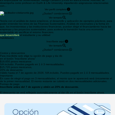
Sociales...
Ver perfil completo
Cristian
Ortiz Hernández
Es responsable de Sostenibilidad, Riesgo Climático y ASG en Banca Afirme. Además, se
desempeña como profesor en Earth & Life University, impartiendo asignaturas relacionadas
con...
Ver perfil completo
¿Dudas? contáctanos
Ver temario
Teoría con el análisis de datos empíricos, el desarrollo y aplicación de ejemplos prácticos, para
poder entender los retos de las Finanzas Sustentables. Análisis de escenarios y la forma en
que, los inversionistas y las instituciones financieras, puedan dirigir el financiamiento hacia las
empresas y los proyectos sustentables, para acelerar la transición hacia una economía
sustentable sin sacrificar el retorno financiero.
que desarrollará
el estudiante y su utilidad
Habilidades
Inscríbete aquí
Ver temario
¿Dudas? contáctanos
Costos y descuentos
Para inscribirte solo elige tu opción de pago y da clic
en el botón “Inscríbete ahora”
$19,650 pesos mexicanos
IVA incluido. Puedes pagarlo en 1 ó 3 mensualidades.
$15,720 pesos mexicanos,
20% de descuento
Válido hasta el 7 de agosto de 2026. IVA incluido. Puedes pagarlo en 1 ó 3 mensualidades.
Importante
En caso de elegir el pago en 3 mensualidades, el monto que te aparecerá será únicamente el
de la primer mensualidad. El monto restante se cubrirá en dos mensualidades adicionales.
Formas de pago
Inscríbete antes del 7 de agosto y obtén un 20% de descuento.
El descuento se verá reflejado automáticamente al dar clic en el botón Inscríbete ahora.