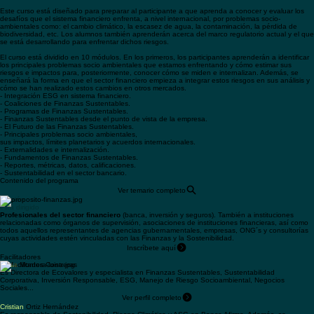
Además, cubrirá diversos aspectos de inversiones sustentables y ofrecerá herramientas de
valuación financiera y análisis de riesgo socio-ambiental para el sector financiero (SARAS), así
como diversas formas de incluir los elementos ESG en la optimización de portafolios.
Este curso está diseñado para preparar al participante a que aprenda a conocer y evaluar los
desafíos que el sistema financiero enfrenta, a nivel internacional, por problemas socio-
ambientales como: el cambio climático, la escasez de agua, la contaminación, la pérdida de
biodiversidad, etc. Los alumnos también aprenderán acerca del marco regulatorio actual y el que
se está desarrollando para enfrentar dichos riesgos.
El curso está dividido en 10 módulos. En los primeros, los participantes aprenderán a identificar
los principales problemas socio ambientales que estamos enfrentando y cómo estimar sus
riesgos e impactos para, posteriormente, conocer cómo se miden e internalizan. Además, se
enseñará la forma en que el sector financiero empieza a integrar estos riesgos en sus análisis y
cómo se han realizado estos cambios en otros mercados.
- Integración ESG en sistema financiero.
- Coaliciones de Finanzas Sustentables.
- Programas de Finanzas Sustentables.
- Finanzas Sustentables desde el punto de vista de la empresa.
- El Futuro de las Finanzas Sustentables.
- Principales problemas socio ambientales,
sus impactos, límites planetarios y acuerdos internacionales.
- Externalidades e internalización.
- Fundamentos de Finanzas Sustentables.
- Reportes, métricas, datos, calificaciones.
- Sustentabilidad en el sector bancario.
Contenido del programa
Ver temario completo
A quién
está dirigido
Profesionales del sector financiero
(banca, inversión y seguros). También a instituciones
relacionadas como órganos de supervisión, asociaciones de instituciones financieras, así como
todos aquellos representantes de agencias gubernamentales, empresas, ONG´s y consultorías
cuyas actividades estén vinculadas con las Finanzas y la Sostenibilidad.
Inscríbete aquí
Facilitadores
Luisa
Montes Contreras
Es Directora de Ecovalores y especialista en Finanzas Sustentables, Sustentabilidad
Corporativa, Inversión Responsable, ESG, Manejo de Riesgo Socioambiental, Negocios