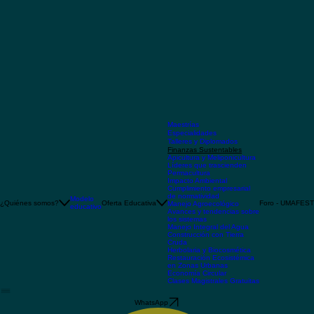
Maestrías
Especialidades
Talleres y Diplomados
Finanzas Sustentables
Apicultura y Meliponicultura
Líderes que trascienden
Permacultura
Impacto Ambiental
Cumplimiento empresarial
de normatividad
Modelo
¿Quiénes somos?
Oferta Educativa
Foro - UMAFEST
Manejo Agroecológico
educativo
Avances y tendencias sobre
los sistemas
Manejo Integral del Agua
Construcción con Tierra
Cruda
Herbolaria y Biocosmética
Restauración Ecosistémica
en Zonas Urbanas
Economía Circular
Clases Magistrales Gratuitas