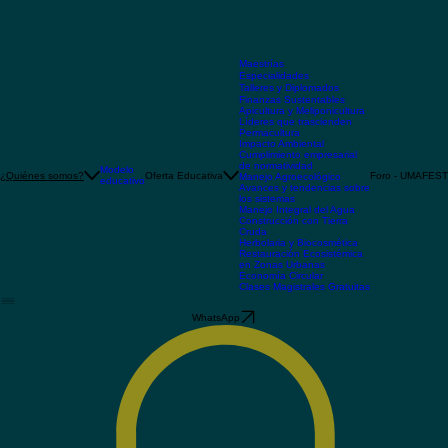
Maestrías
Especialidades
Talleres y Diplomados
Finanzas Sustentables
Apicultura y Meliponicultura
Líderes que trascienden
Permacultura
Impacto Ambiental
Cumplimiento empresarial
de normatividad
Modelo
Oferta Educativa
Foro - UMAFEST
¿Quiénes somos?
Manejo Agroecológico
educativo
Avances y tendencias sobre
los sistemas
Manejo Integral del Agua
Construcción con Tierra
Cruda
Herbolaria y Biocosmética
Restauración Ecosistémica
en Zonas Urbanas
Economía Circular
Clases Magistrales Gratuitas
WhatsApp