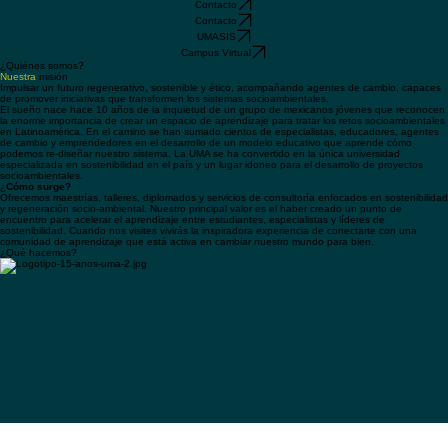
UMASIS
Contacto
Contacto
UMASIS
Campus Virtual
¿Quiénes somos?
Nuestra
misión
Impulsar un futuro regenerativo, sostenible y ético, acompañando agentes de cambio, capaces
de promover iniciativas que transformen los sistemas socioambientales.
El sueño nace hace 10 años de la inquietud de un grupo de mexicanos jóvenes que reconocen
la enorme importancia de crear un espacio de aprendizaje para tratar los retos socioambientales
en Latinoamérica. En el camino se han sumado cientos de especialistas, educadores, agentes
de cambio y emprendedores en el desarrollo de un modelo educativo que aprende cómo
podemos re-diseñar nuestro sistema. La UMA se ha convertido en la única universidad
especializada en sostenibilidad en el país y un lugar idoneo para el desarrollo de proyectos
socioambientales.
¿
Cómo surge?
Ofrecemos maestrías, talleres, diplomados y servicios de consultoría enfocados en sostenibilidad
y regeneración socio-ambiental. Nuestro principal valor es el haber creado un punto de
encuentro para acelerar el aprendizaje entre estudiantes, especialistas y líderes de
sostenibilidad. Cuando nos visites vivirás la inspiradora experiencia de conectarte con una
comunidad de aprendizaje que está activa en cambiar nuestro mundo para bien.
¿Qué hacemos?