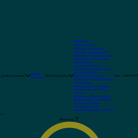
Maestrías
Especialidades
Talleres y Diplomados
Finanzas Sustentables
Apicultura y Meliponicultura
Líderes que trascienden
Permacultura
Impacto Ambiental
Cumplimiento empresarial
de normatividad
Modelo
¿Quiénes somos?
Oferta Educativa
Foro - UMAFEST
Manejo Agroecológico
educativo
Avances y tendencias sobre
los sistemas
Manejo Integral del Agua
Construcción con Tierra
Cruda
Herbolaria y Biocosmética
Restauración Ecosistémica
en Zonas Urbanas
Economía Circular
Clases Magistrales Gratuitas
WhatsApp