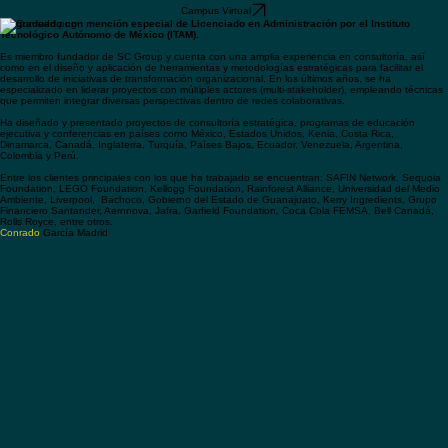
Contacto
UMASIS
Campus Virtual
Es graduado con mención especial de Licenciado en Administración por el Instituto
Tecnológico Autónomo de México (ITAM).
Es miembro fundador de SC Group y cuenta con una amplia experiencia en consultoría, así
como en el diseño y aplicación de herramientas y metodologías estratégicas para facilitar el
desarrollo de iniciativas de transformación organizacional. En los últimos años, se ha
especializado en liderar proyectos con múltiples actores (multi-stakeholder), empleando técnicas
que permiten integrar diversas perspectivas dentro de redes colaborativas.
Ha diseñado y presentado proyectos de consultoría estratégica, programas de educación
ejecutiva y conferencias en países como México, Estados Unidos, Kenia, Costa Rica,
Dinamarca, Canadá, Inglaterra, Turquía, Países Bajos, Ecuador, Venezuela, Argentina,
Colombia y Perú.
Entre los clientes principales con los que ha trabajado se encuentran: SAFIN Network, Sequoia
Foundation, LEGO Foundation, Kellogg Foundation, Rainforest Alliance, Universidad del Medio
Ambiente, Liverpool, Bachoco, Gobierno del Estado de Guanajuato, Kerry Ingredients, Grupo
Financiero Santander, Aernnova, Jafra, Garfield Foundation, Coca Cola FEMSA, Bell Canadá,
Rolls Royce, entre otros.
Conrado
García Madrid