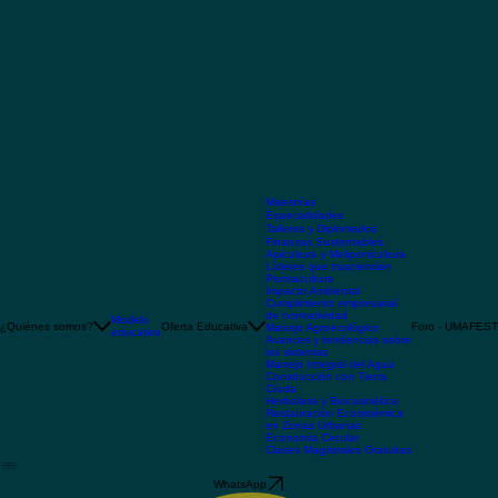
Maestrías
Especialidades
Talleres y Diplomados
Finanzas Sustentables
Apicultura y Meliponicultura
Líderes que trascienden
Permacultura
Impacto Ambiental
Cumplimiento empresarial
de normatividad
Modelo
¿Quiénes somos?
Oferta Educativa
Foro - UMAFEST
Manejo Agroecológico
educativo
Avances y tendencias sobre
los sistemas
Manejo Integral del Agua
Construcción con Tierra
Cruda
Herbolaria y Biocosmética
Restauración Ecosistémica
en Zonas Urbanas
Economía Circular
Clases Magistrales Gratuitas