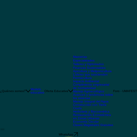
Maestrías
Especialidades
Talleres y Diplomados
Finanzas Sustentables
Apicultura y Meliponicultura
Líderes que trascienden
Permacultura
Impacto Ambiental
Cumplimiento empresarial
de normatividad
Modelo
¿Quiénes somos?
Oferta Educativa
Foro - UMAFEST
Manejo Agroecológico
educativo
Avances y tendencias sobre
los sistemas
Manejo Integral del Agua
Construcción con Tierra
Cruda
Herbolaria y Biocosmética
Restauración Ecosistémica
en Zonas Urbanas
Economía Circular
Clases Magistrales Gratuitas