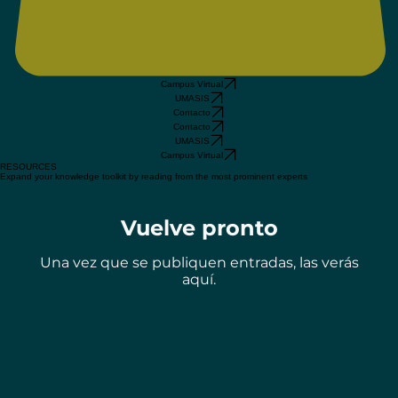
Campus Virtual
UMASIS
Contacto
Contacto
UMASIS
Campus Virtual
RESOURCES
Expand your knowledge toolkit by reading from the most prominent experts
Vuelve pronto
Una vez que se publiquen entradas, las verás
aquí.