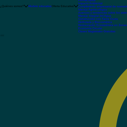
Especialidades
Talleres y Diplomados
Finanzas Sustentables
Apicultura y Meliponicultura
Líderes que trascienden
Permacultura
Impacto Ambiental
¿Quiénes somos?
Modelo educativo
Oferta Educativa
Cumplimiento empresarial de normati
Manejo Agroecológico
Avances y tendencias sobre los sist
Manejo Integral del Agua
Construcción con Tierra Cruda
Herbolaria y Biocosmética
Restauración Ecosistémica en Zona
Economía Circular
Clases Magistrales Gratuitas