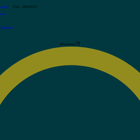
Foro - UMAFEST
vidad
emas
s Urbanas
WhatsApp